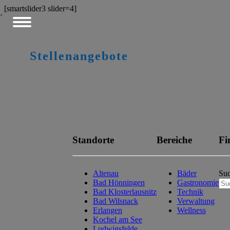
[smartslider3 slider=4]
´
Stellenangebote
Standorte
Bereiche
Fi
Altenau
Bäder
Su
Bad Hönningen
Gastronomie
Bad Klosterlausnitz
Technik
Bad Wilsnack
Verwaltung
Erlangen
Wellness
Kochel am See
Ludwigsfelde