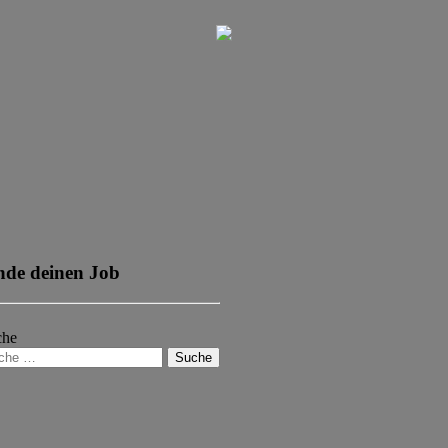
nde deinen Job
che