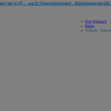
e (m/w/d) – auch Quereinsteiger –
Reinigungskraft
Bad Wilsnack
Bäder
Vollzeit / Teilzei