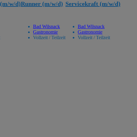
 (m/w/d)
Runner (m/w/d)
Servicekraft (m/w/d)
Bad Wilsnack
Bad Wilsnack
Gastronomie
Gastronomie
t
Vollzeit / Teilzeit
Vollzeit / Teilzeit