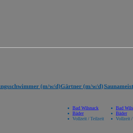
tungsschwimmer (m/w/d)
Gärtner (m/w/d)
Saunameist
Bad Wilsnack
Bad Wil
Bäder
Bäder
Vollzeit / Teilzeit
Vollzeit /