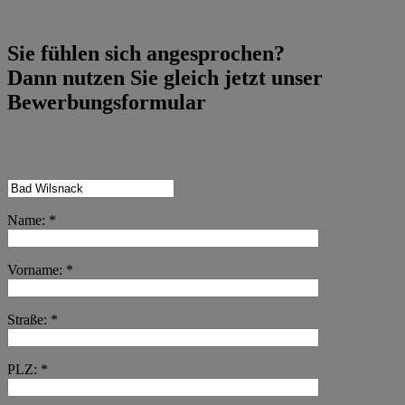
Sie fühlen sich angesprochen?
Dann nutzen Sie gleich jetzt unser
Bewerbungsformular
Name: *
Vorname: *
Straße: *
PLZ: *