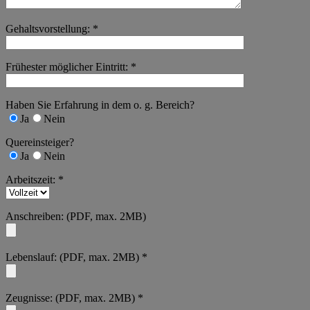
Gehaltsvorstellung: *
Frühester möglicher Eintritt: *
Haben Sie Erfahrung in dem o. g. Bereich?
Ja
Nein
Quereinsteiger?
Ja
Nein
Arbeitszeit: *
Anschreiben: (PDF, max. 2MB)
Lebenslauf: (PDF, max. 2MB) *
Zeugnisse: (PDF, max. 2MB) *