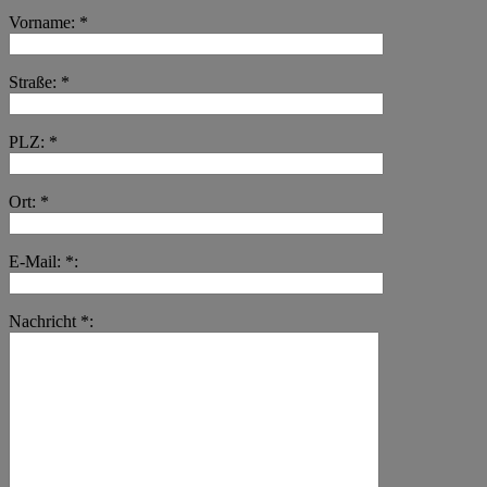
Vorname: *
Straße: *
PLZ: *
Ort: *
E-Mail: *:
Nachricht *: