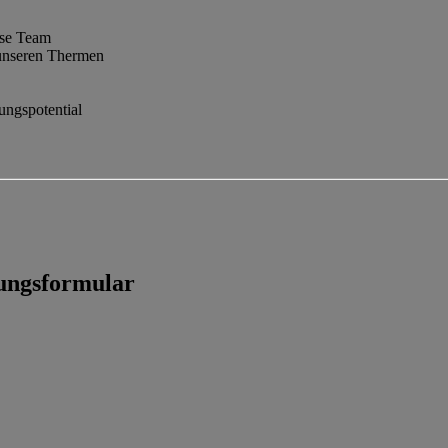
sse Team
n unseren Thermen
ungspotential
bungsformular