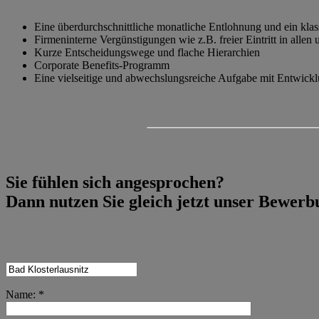
Eine überdurchschnittliche monatliche Entlohnung und ein kla
Firmeninterne Vergünstigungen wie z.B. freier Eintritt in alle
Kurze Entscheidungswege und flache Hierarchien
Corporate Benefits-Programm
Eine vielseitige und abwechslungsreiche Aufgabe mit Entwickl
Sie fühlen sich angesprochen?
Dann nutzen Sie gleich jetzt unser Bewer
Name: *