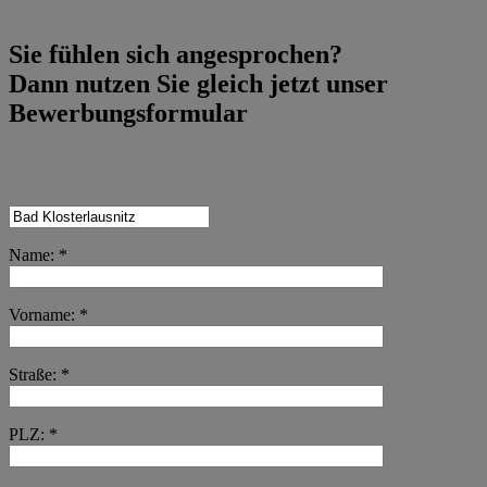
Sie fühlen sich angesprochen?
Dann nutzen Sie gleich jetzt unser
Bewerbungsformular
Name: *
Vorname: *
Straße: *
PLZ: *