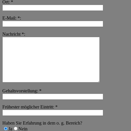
Ort: *
E-Mail: *:
Nachricht *:
Gehaltsvorstellung: *
Frühester möglicher Eintritt: *
Haben Sie Erfahrung in dem o. g. Bereich?
Ja
Nein