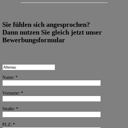
Sie fühlen sich angesprochen?
Dann nutzen Sie gleich jetzt unser
Bewerbungsformular
Name: *
Vorname: *
Straße: *
PLZ: *