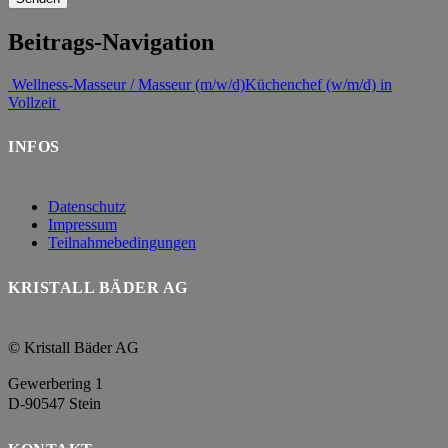
Beitrags-Navigation
Wellness-Masseur / Masseur (m/w/d)
Küchenchef (w/m/d) in
Vollzeit
INFOS
Datenschutz
Impressum
Teilnahmebedingungen
KRISTALL BÄDER AG
© Kristall Bäder AG
Gewerbering 1
D-90547 Stein