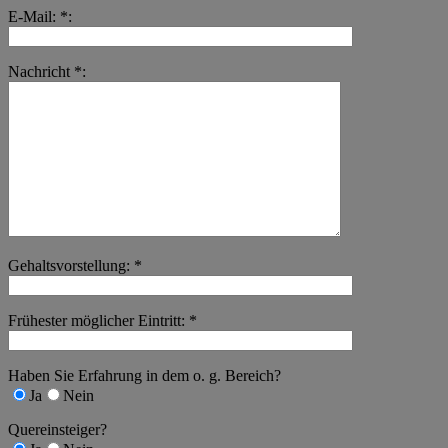
E-Mail: *:
Nachricht *:
Gehaltsvorstellung: *
Frühester möglicher Eintritt: *
Haben Sie Erfahrung in dem o. g. Bereich?
Ja
Nein
Quereinsteiger?