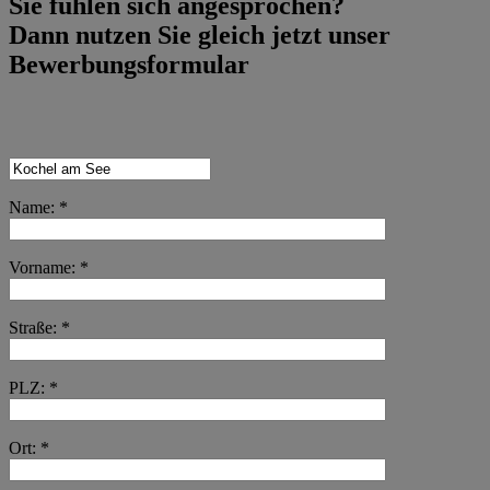
Sie fühlen sich angesprochen?
Dann nutzen Sie gleich jetzt unser
Bewerbungsformular
Name: *
Vorname: *
Straße: *
PLZ: *
Ort: *