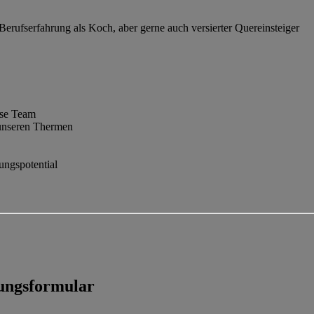
erufserfahrung als Koch, aber gerne auch versierter Quereinsteiger
sse Team
n unseren Thermen
ungspotential
bungsformular