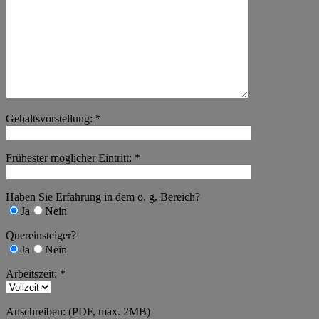
Gehaltsvorstellung: *
Frühester möglicher Eintritt: *
Haben Sie Erfahrung in dem o. g. Bereich?
Ja
Nein
Quereinsteiger?
Ja
Nein
Arbeitszeit: *
Anschreiben: (PDF, max. 2MB)