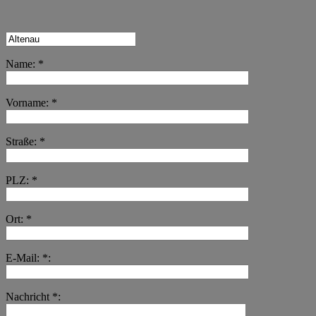
Name: *
Vorname: *
Straße: *
PLZ: *
Ort: *
E-Mail: *:
Nachricht *: