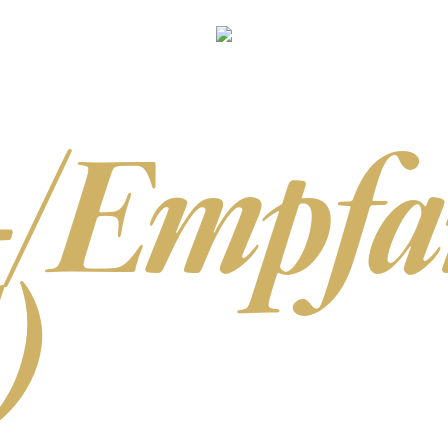
-/Empfa
)