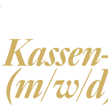
´
Kassen
(m/w/d