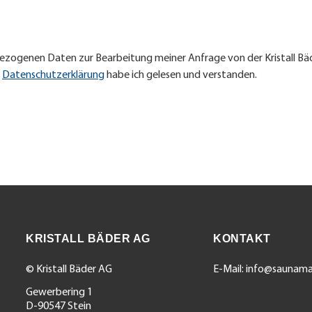
bezogenen Daten zur Bearbeitung meiner Anfrage von der Kristall Bäd
e
Datenschutzerklärung
habe ich gelesen und verstanden.
gs-Navig
KRISTALL BÄDER AG
KONTAKT
© Kristall Bäder AG
E-Mail:
info@saunama
Gewerbering 1
D-90547 Stein