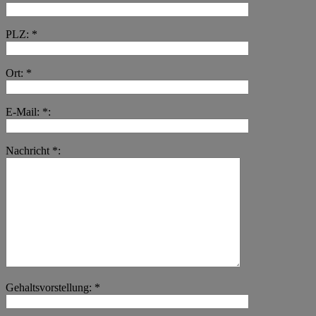
PLZ: *
Ort: *
E-Mail: *:
Nachricht *:
Gehaltsvorstellung: *