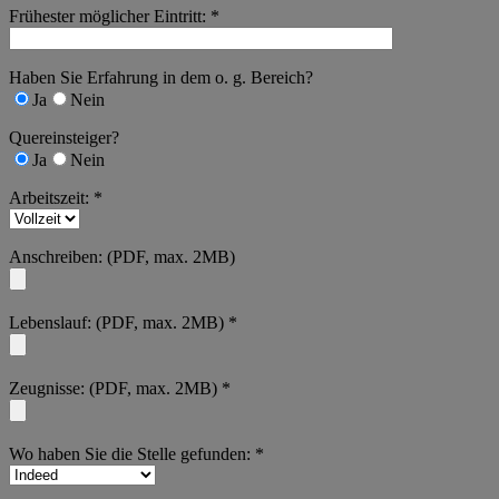
Frühester möglicher Eintritt: *
Haben Sie Erfahrung in dem o. g. Bereich?
Ja
Nein
Quereinsteiger?
Ja
Nein
Arbeitszeit: *
Anschreiben: (PDF, max. 2MB)
Lebenslauf: (PDF, max. 2MB) *
Zeugnisse: (PDF, max. 2MB) *
Wo haben Sie die Stelle gefunden: *