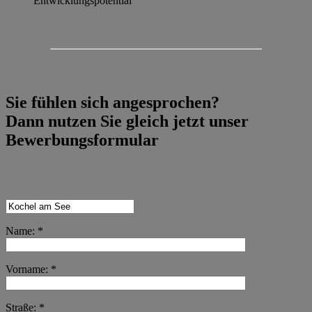
Entwicklungspotential
Sie fühlen sich angesprochen?
Dann nutzen Sie gleich jetzt unser
Bewerbungsformular
Name: *
Vorname: *
Straße: *