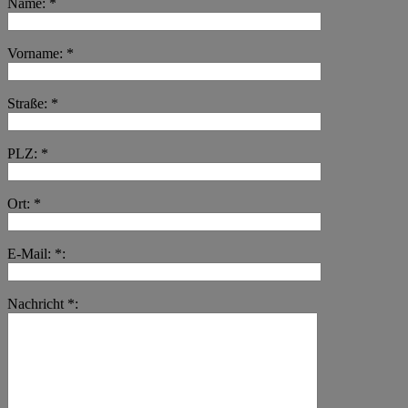
Name: *
Vorname: *
Straße: *
PLZ: *
Ort: *
E-Mail: *:
Nachricht *: