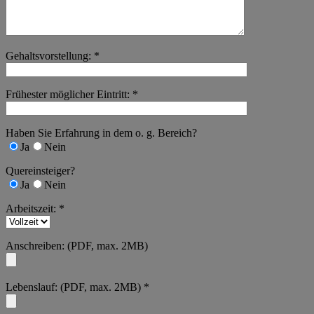
Gehaltsvorstellung: *
Frühester möglicher Eintritt: *
Haben Sie Erfahrung in dem o. g. Bereich?
Ja
Nein
Quereinsteiger?
Ja
Nein
Arbeitszeit: *
Anschreiben: (PDF, max. 2MB)
Lebenslauf: (PDF, max. 2MB) *