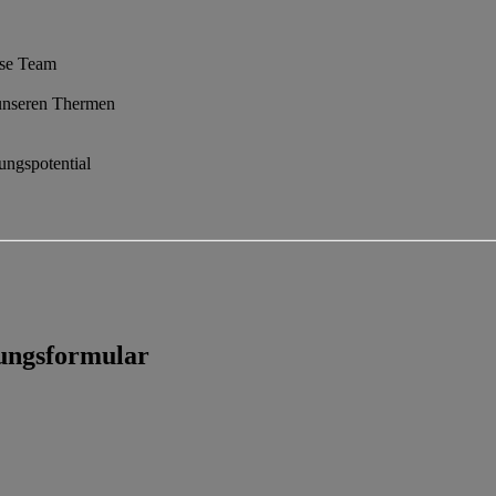
sse Team
n unseren Thermen
ungspotential
bungsformular